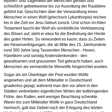
Mythen- und Sagenwelt der Menschen geistert und
schließlich gebietsweise bis zur Ausrottung der Raubtiere
geführt hat. Geschichten über die Verwandlung eines
Menschen in einen Wolf (griechisch Lykanthropie) reichen
bis in die Zeit vor Jesu Geburt zurück. Und schon im Alten
Testament taucht der Wolf als sinnbildliche Verkörperung
des Bösen auf, steht er etwa für die Bedrohung der Herde
des guten Hirten. So verwundert es kaum, dass zu Zeiten
der Hexenverfolgungen, die ab Mitte des 15. Jahrhunderts
rund 300 Jahre lang Tausenden Menschen - Hexen,
Häretikern und sonstig Andersdenkenden - den
gewaltsamen und grausamen Tod gebracht haben, auch
Menschen als vermeintliche Werwölfe hingerichtet wurden.
Sogar als ein Überträger der Pest wurden Wölfe
angesehen und ab dem Mittelalter in Deutschland
gnadenlos gejagt, während man den vor allem in den
Städten verbreiteten eigentlichen Wirten der todbringenden
Flöhe, den Ratten, weit weniger Beachtung schenkte.
Waren bis zum Mittelalter Wölfe in ganz Deutschland
heimisch, galt das Gebiet nach der Erlegung des letzten