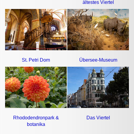
ältestes Viertel
St. Petri Dom
Übersee-Museum
Rhododendronpark &
Das Viertel
botanika