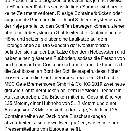
Bei Kosten für die Liegezeit eines Schiffes je nach Größe
in Höhe einer fünf- bis sechsstelligen Summe, wird heute
keine Zeit mehr verloren. Riesige Containerbrücken oder
sogenannte Portainer die sich auf Schienensystemen an
der Kaje parallel zu den Schiffen bewegen können, ziehen
über ein Hebesystem an Stahlseilen die Container in die
Höhe und setzen sie über eine Laufkatze auf dem
Hafengelände ab. Die Gondeln der Kranführenden
befinden sich an der Laufkatze über dem Hebesystem und
haben einen gläsernen Fußboden, sodass die Person von
hoch oben auf die Container schauen kann. Je höher sich
die Stahlboxen an Bord der Schiffe stapeln, desto höher
müssen auch die Containerbrücken werden. So hat die
MSC Gate Bremerhaven GmbH & Co. KG 2019 zwei neue
größere Containerbrücken bei dem Hersteller Liebherr in
Auftrag gegeben. Die Brücken mit einer Gesamthöhe von
135 Metern, einer Hubhöhe von 51,2 Metern und einer
Auslage von 73 Metern sind in der Lage, Schiffe mit 25
Containerreihen an Deck ohne Einschränkungen
abzuarbeiten, also die weltweit größten, wie es in einer
Pressemitteilung von Eurogate heißt.